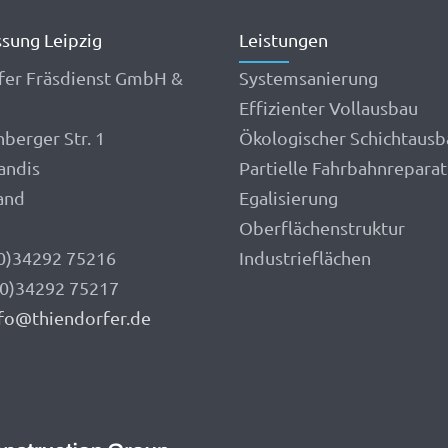
ssung Leipzig
Leistungen
fer Fräsdienst GmbH &
Systemsanierung
Effizienter Vollausbau
nberger Str. 1
Ökologischer Schichtausb
andis
Partielle Fahrbahnreparat
and
Egalisierung
Oberflächenstruktur
(0)34292 75216
Industrieflächen
 (0)34292 75217
fo@thiendorfer.de