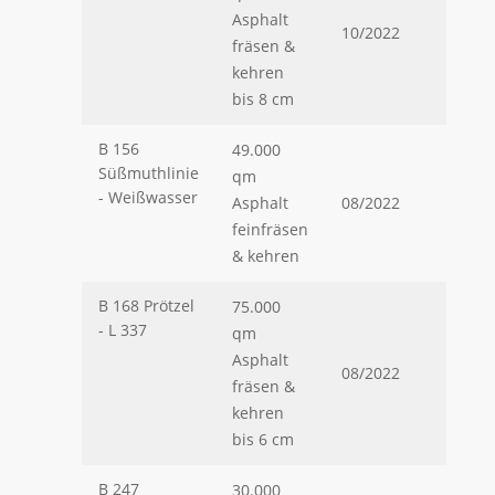
Asphalt
10/2022
fräsen &
kehren
bis 8 cm
B 156
49.000
Süßmuthlinie
qm
- Weißwasser
Asphalt
08/2022
feinfräsen
& kehren
B 168 Prötzel
75.000
- L 337
qm
Asphalt
08/2022
fräsen &
kehren
bis 6 cm
B 247
30.000