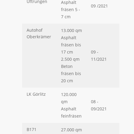
Uftrungen
Asphalt
09 /2021
fräsen 5 -
7 cm
Autohof
13.000 qm
Oberkrämer
Asphalt
fräsen bis
17 cm
09 -
2.500 qm
11/2021
Beton
fräsen bis
20 cm
LK Görlitz
120.000
qm
08 -
Asphalt
09/2021
feinfräsen
B171
27.000 qm