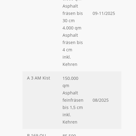
Asphalt
fräsen bis
09-11/2025
30 cm
4.000 qm
Asphalt
fräsen bis
4 cm
inkl.
Kehren
A 3 AM Kist
150.000
qm
Asphalt
feinfräsen
08/2025
bis 1,5 cm
inkl.
Kehren
B 169 OU
85.500