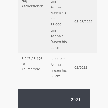
Hoym -
qm
Aschersleben
Asphalt
fräsen 13
cm
05-08/2022
58.000
qm
Asphalt
fräsen bis
22 cm
B 247 / B 176
5.000 qm
OU
Asphalt
02/2022
Kallmerode
fräsen bis
50 cm
.
2021
.