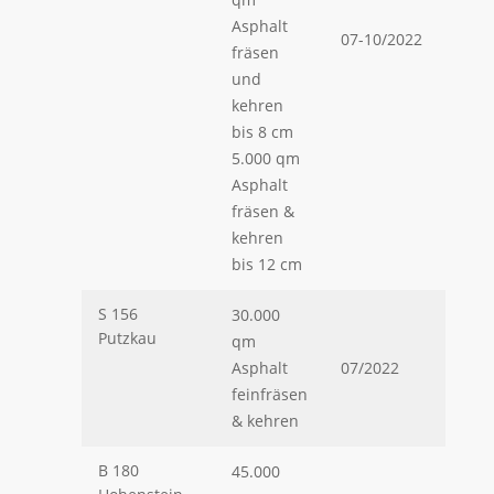
Asphalt
07-10/2022
fräsen
und
kehren
bis 8 cm
5.000 qm
Asphalt
fräsen &
kehren
bis 12 cm
S 156
30.000
Putzkau
qm
Asphalt
07/2022
feinfräsen
& kehren
B 180
45.000