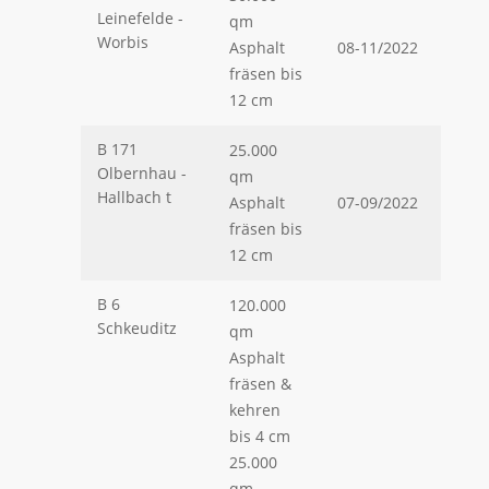
Leinefelde -
qm
Worbis
Asphalt
08-11/2022
fräsen bis
12 cm
B 171
25.000
Olbernhau -
qm
Hallbach t
Asphalt
07-09/2022
fräsen bis
12 cm
B 6
120.000
Schkeuditz
qm
Asphalt
fräsen &
kehren
bis 4 cm
25.000
qm