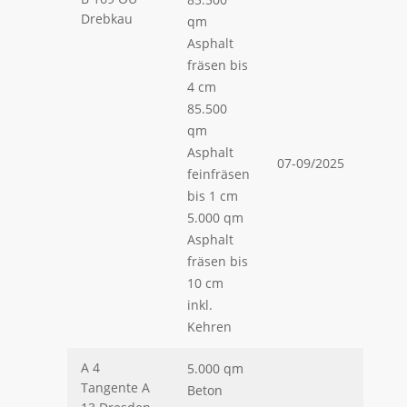
Drebkau
qm
Asphalt
fräsen bis
4 cm
85.500
qm
Asphalt
07-09/2025
feinfräsen
bis 1 cm
5.000 qm
Asphalt
fräsen bis
10 cm
inkl.
Kehren
A 4
5.000 qm
Tangente A
Beton